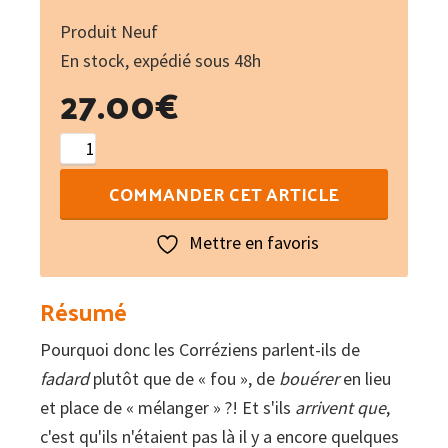
Produit Neuf
En stock, expédié sous 48h
27.00
€
quantité
de
COMMANDER CET ARTICLE
Le
français
Mettre en favoris
parlé
en
Résumé
Corrèze
Pourquoi donc les Corréziens parlent-ils de
:
fadard
200
plutôt que de « fou », de
bouérer
en lieu
et place de « mélanger » ?! Et s'ils
régionalismes
arrivent que
,
c'est qu'ils n'étaient pas là il y a encore quelques
expliqués