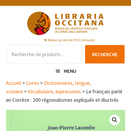
Passer
Passer
Passer
à
au
au
la
contenu
pied
navigation
principal
de
principale
page
Retour au site de l'IEO Limousin
Recherche
RECHERCHE
pour :
MENU
Accueil
>
Livres
>
Dictionnaires, langue,
scolaire
>
Vocabulaire, expressions
> Le français parlé
en Corrèze : 200 régionalismes expliqués et illustrés