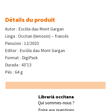
Détails du produit
Autor : Escòla dau Mont Gargan
Linga : Occitan (lemosin) – francés
Parucion : 12/2023
Editor : Escòla dau Mont Gargan
Format : DigiPack
Durada : 43’13
Pés : 64 g
Footer
Librariá occitana
Qui sommes-nous ?
Foire aux questions