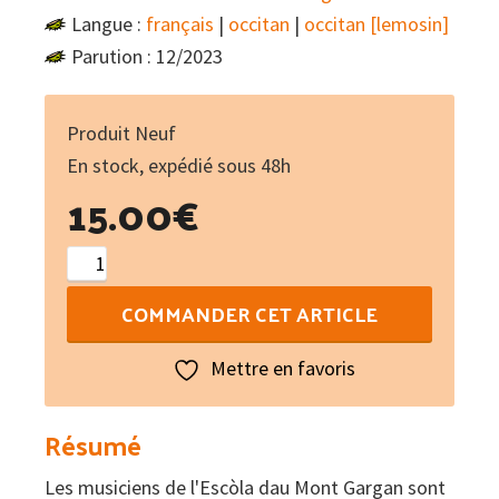
Langue :
français
|
occitan
|
occitan [lemosin]
Parution : 12/2023
Produit Neuf
En stock, expédié sous 48h
15.00
€
quantité
de
COMMANDER CET ARTICLE
Gargan
trad
Mettre en favoris
vol.
1
Résumé
Les musiciens de l'Escòla dau Mont Gargan sont