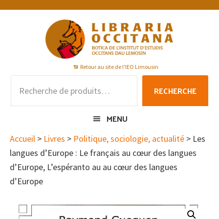
Passer
Passer
Passer
à
au
au
la
contenu
pied
navigation
principal
de
principale
page
Retour au site de l'IEO Limousin
Recherche
RECHERCHE
pour :
MENU
Accueil
>
Livres
>
Politique, sociologie, actualité
> Les
langues d’Europe : Le français au cœur des langues
d’Europe, L’espéranto au au cœur des langues
d’Europe