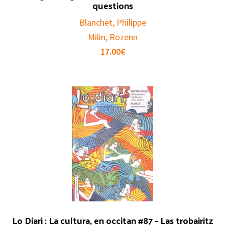
questions
Blanchet, Philippe
Milin, Rozenn
17.00
€
Lo Diari : La cultura, en occitan #87 – Las trobairitz