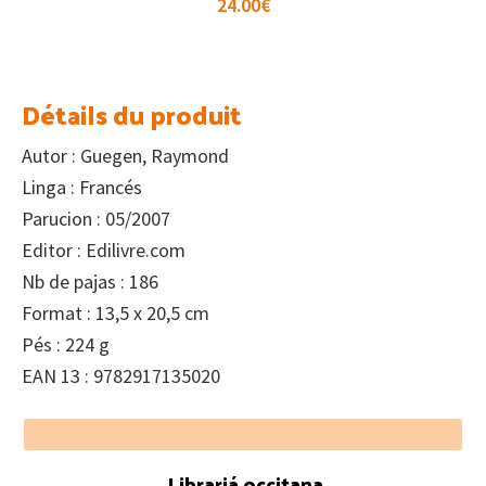
24.00
€
Détails du produit
Autor : Guegen, Raymond
Linga : Francés
Parucion : 05/2007
Editor : Edilivre.com
Nb de pajas : 186
Format : 13,5 x 20,5 cm
Pés : 224 g
EAN 13 : 9782917135020
Footer
Librariá occitana