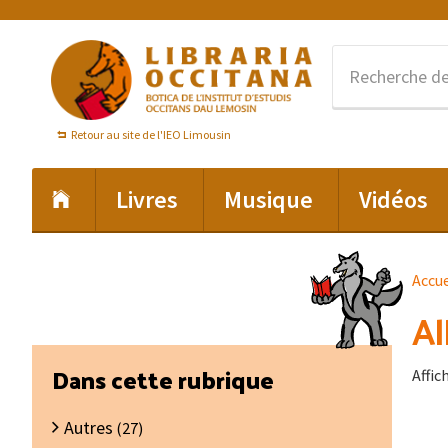
Passer
Passer
Passer
à
au
au
la
contenu
pied
navigation
principal
de
principale
page
Retour au site de l'IEO Limousin
Livres
Musique
Vidéos
Accue
Al
Barre
Dans cette rubrique
Affic
latérale
Autres
principale
(27)