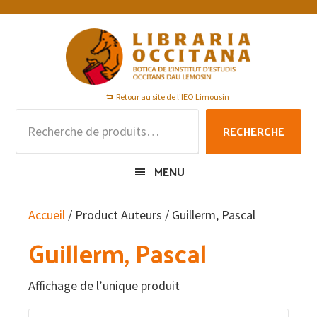
Passer
Passer
Passer
à
au
au
la
contenu
pied
navigation
principal
de
principale
page
Retour au site de l'IEO Limousin
Recherche
RECHERCHE
pour :
MENU
Accueil
/ Product Auteurs / Guillerm, Pascal
Guillerm, Pascal
Affichage de l’unique produit