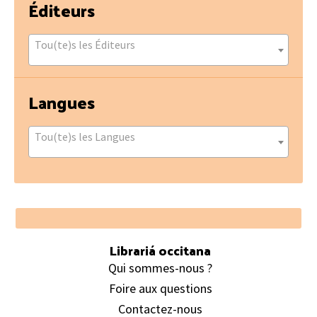
Éditeurs
Tou(te)s les Éditeurs
Langues
Tou(te)s les Langues
Footer
Librariá occitana
Qui sommes-nous ?
Foire aux questions
Contactez-nous