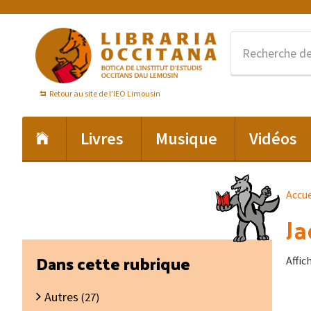
Passer
Passer
Passer
à
au
au
la
contenu
pied
navigation
principal
de
principale
page
Retour au site de l'IEO Limousin
Livres
Musique
Vidéos
Accue
Ja
Barre
Dans cette rubrique
Affic
latérale
Autres
principale
(27)