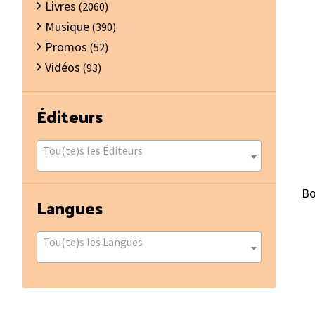
Livres
(2060)
Musique
(390)
Promos
(52)
Vidéos
(93)
Éditeurs
Tou(te)s les Éditeurs
Bo
Langues
Tou(te)s les Langues