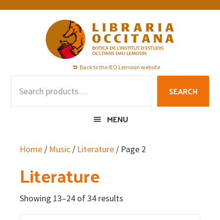
Skip
Skip
Skip
to
to
to
primary
main
footer
navigation
content
Back to the IEO Lemosin website
Search
SEARCH
for:
MENU
Home
/
Music
/
Literature
/ Page 2
Literature
Showing 13–24 of 34 results