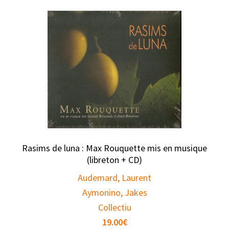
Rasims de luna : Max Rouquette mis en musique
(libreton + CD)
Audemard, Laurent
Aymonino, Jakes
Collectiu
19.00
€