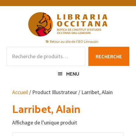
Passer
Passer
Passer
à
au
au
la
contenu
pied
navigation
principal
de
principale
page
Retour au site de l'IEO Limousin
Recherche
RECHERCHE
pour :
MENU
Accueil
/ Product Illustrateur / Larribet, Alain
Larribet, Alain
Affichage de l’unique produit