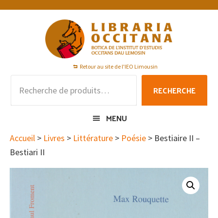
Passer
Passer
Passer
à
au
au
la
contenu
pied
navigation
principal
de
principale
page
Retour au site de l'IEO Limousin
Recherche
RECHERCHE
pour :
MENU
Accueil
>
Livres
>
Littérature
>
Poésie
> Bestiaire II –
Bestiari II