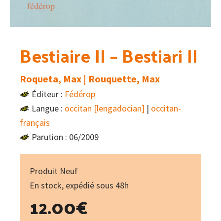
Bestiaire II – Bestiari II
Roqueta, Max | Rouquette, Max
Éditeur :
Fédérop
Langue :
occitan [lengadocian]
|
occitan-
français
Parution : 06/2009
Produit Neuf
En stock, expédié sous 48h
12.00
€