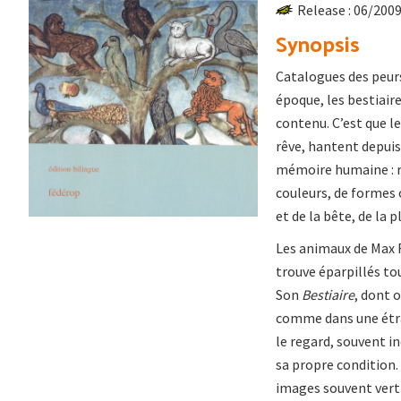
Release : 06/200
Synopsis
Catalogues des peurs
époque, les bestiaire
contenu. C’est que l
rêve, hantent depuis
mémoire humaine : r
couleurs, de formes
et de la bête, de la p
Les animaux de Max R
trouve éparpillés t
Son
Bestiaire
, dont 
comme dans une étra
le regard, souvent in
sa propre condition.
images souvent verti