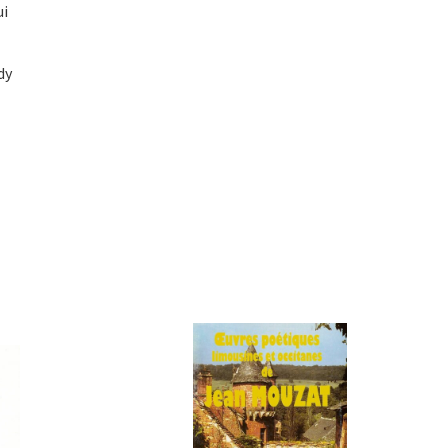
ui
dy