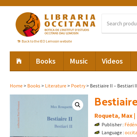
Skip
Skip
Skip
to
to
to
primary
main
footer
navigation
content
Back to the IEO Lemosin website
Books
Music
Videos
Home
>
Books
>
Literature
>
Poetry
> Bestiaire II – Bestiari I
Bestiaire 
Roqueta, Max |
Publisher :
Fédér
Language :
occit