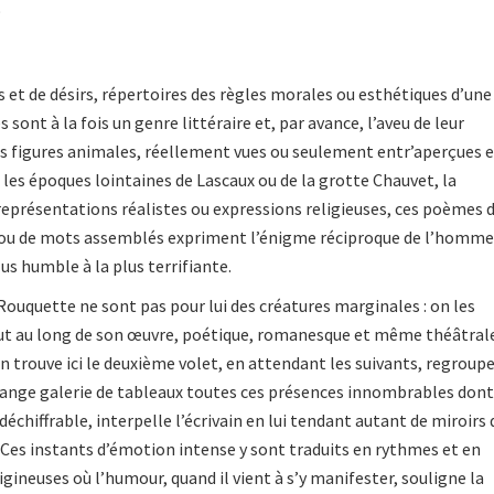
9
 et de désirs, répertoires des règles morales ou esthétiques d’une
s sont à la fois un genre littéraire et, par avance, l’aveu de leur
es figures animales, réellement vues ou seulement entr’aperçues 
 les époques lointaines de Lascaux ou de la grotte Chauvet, la
eprésentations réalistes ou expressions religieuses, ces poèmes 
 ou de mots assemblés expriment l’énigme réciproque de l’homme
lus humble à la plus terrifiante.
ouquette ne sont pas pour lui des créatures marginales : on les
out au long de son œuvre, poétique, romanesque et même théâtrale
on trouve ici le deuxième volet, en attendant les suivants, regroup
nge galerie de tableaux toutes ces présences innombrables dont
déchiffrable, interpelle l’écrivain en lui tendant autant de miroirs 
 Ces instants d’émotion intense y sont traduits en rythmes et en
gineuses où l’humour, quand il vient à s’y manifester, souligne la