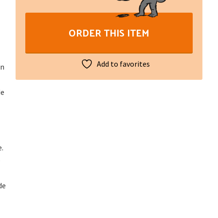
Bestiari
II
ORDER THIS ITEM
quantity
Add to favorites
en
de
.
e
de