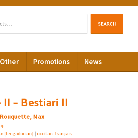
Search
SEARCH
for:
Other
Promotions
News
I
II – Bestiari II
 Rouquette, Max
op
an [lengadocian]
|
occitan-français