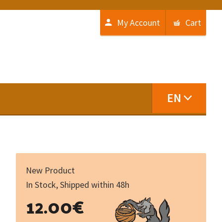
My Account
Cart
EN
New Product
In Stock, Shipped within 48h
Bestiaire
12.00
€
II
-