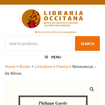
Skip
Skip
Skip
to
to
to
primary
main
footer
navigation
content
Back to the IEO Lemosin website
Search
SEARCH
for:
MENU
Home
>
Books
>
Literature
>
Poetry
> Nimesencas –
De Nîmes