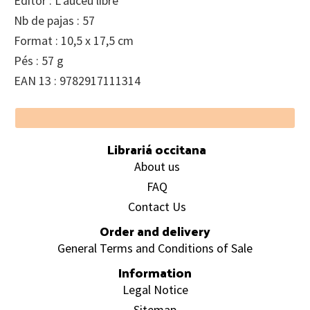
Editor : L’aucèu libre
Nb de pajas : 57
Format : 10,5 x 17,5 cm
Pés : 57 g
EAN 13 : 9782917111314
Footer
Librariá occitana
About us
FAQ
Contact Us
Order and delivery
General Terms and Conditions of Sale
Information
Legal Notice
Sitemap