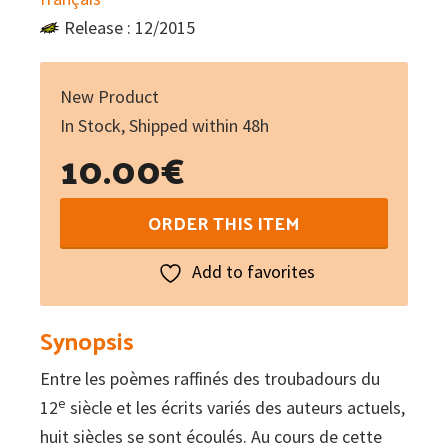
Release : 12/2015
New Product
In Stock, Shipped within 48h
10.00
€
Huit
ORDER THIS ITEM
siècles
de
Add to favorites
littérature
occitane
Synopsis
en
Entre les poèmes raffinés des troubadours du
Auvergne
e
12
siècle et les écrits variés des auteurs actuels,
et
huit siècles se sont écoulés. Au cours de cette
Velay