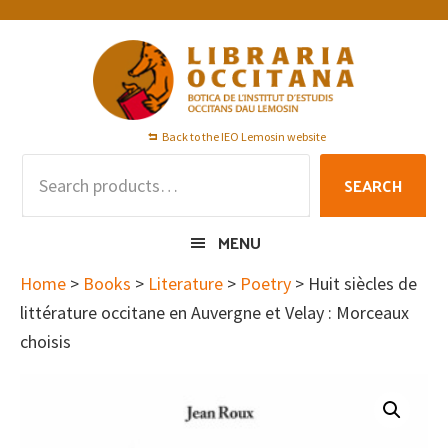
Skip
Skip
Skip
to
to
to
primary
main
footer
navigation
content
Back to the IEO Lemosin website
Search
SEARCH
for:
MENU
Home
>
Books
>
Literature
>
Poetry
> Huit siècles de
littérature occitane en Auvergne et Velay : Morceaux
choisis