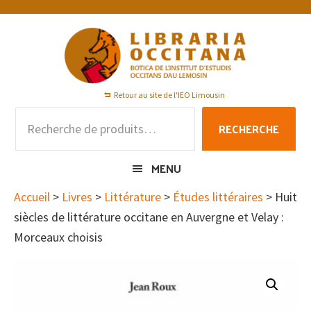
Passer
Passer
Passer
à
au
au
la
contenu
pied
navigation
principal
de
principale
page
Retour au site de l'IEO Limousin
Recherche
RECHERCHE
pour :
MENU
Accueil
>
Livres
>
Littérature
>
Études littéraires
> Huit
siècles de littérature occitane en Auvergne et Velay :
Morceaux choisis