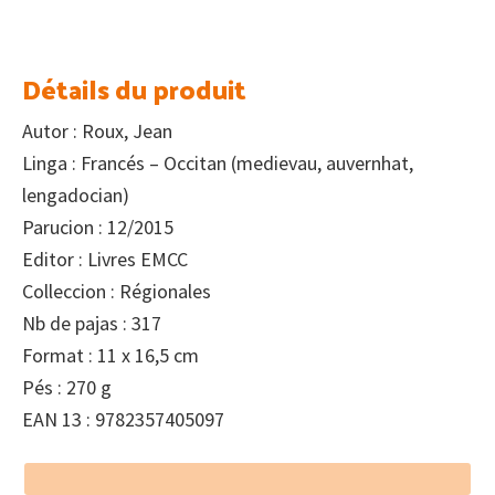
Détails du produit
Autor : Roux, Jean
Linga : Francés – Occitan (medievau, auvernhat,
lengadocian)
Parucion : 12/2015
Editor : Livres EMCC
Colleccion : Régionales
Nb de pajas : 317
Format : 11 x 16,5 cm
Pés : 270 g
EAN 13 : 9782357405097
Footer