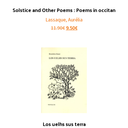
Solstice and Other Poems : Poems in occitan
Lassaque, Aurélia
Le
Le
11.90
€
9.50
€
prix
prix
initial
actuel
était :
est :
11.90€.
9.50€.
Los uelhs sus terra