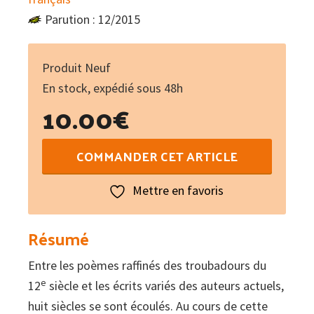
Parution : 12/2015
Produit Neuf
En stock, expédié sous 48h
10.00
€
quantité
COMMANDER CET ARTICLE
de
Huit
Mettre en favoris
siècles
de
Résumé
littérature
Entre les poèmes raffinés des troubadours du
occitane
e
12
siècle et les écrits variés des auteurs actuels,
en
huit siècles se sont écoulés. Au cours de cette
Auvergne