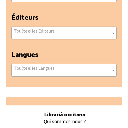
Éditeurs
Tou(te)s les Éditeurs
Langues
Tou(te)s les Langues
Footer
Librariá occitana
Qui sommes-nous ?