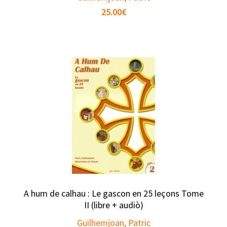
25.00
€
A hum de calhau : Le gascon en 25 leçons Tome
II (libre + audiò)
Guilhemjoan, Patric