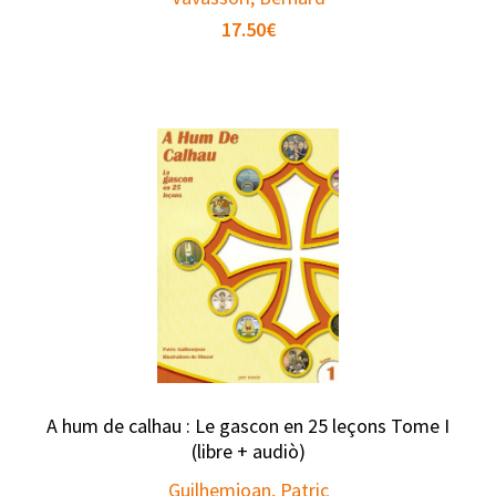
17.50
€
A hum de calhau : Le gascon en 25 leçons Tome I
(libre + audiò)
Guilhemjoan, Patric