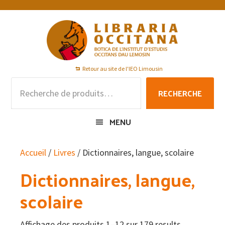
Passer
Passer
Passer
à
au
au
la
contenu
pied
navigation
principal
de
principale
page
Retour au site de l'IEO Limousin
Recherche
RECHERCHE
pour :
MENU
Accueil
/
Livres
/ Dictionnaires, langue, scolaire
Dictionnaires, langue,
scolaire
Affichage des produits 1–12 sur 179 results