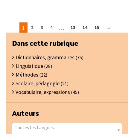
1
2
3
4
…
13
14
15
→
Barre
Dans cette rubrique
latérale
Dictionnaires, grammaires
principale
(75)
Linguistique
(28)
Méthodes
(22)
Scolaire, pédagogie
(21)
Vocabulaire, expressions
(45)
Auteurs
Toutes les Langues