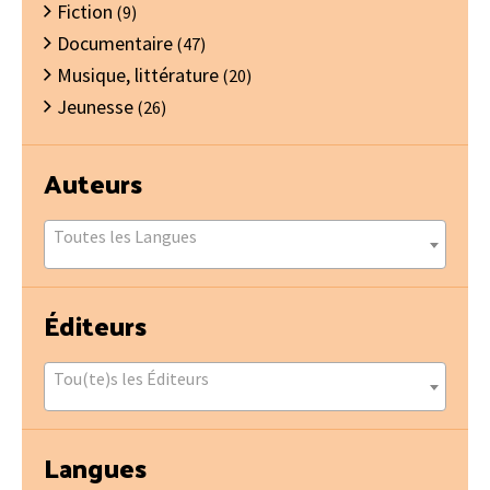
Fiction
principale
(9)
Documentaire
(47)
Musique, littérature
(20)
Jeunesse
(26)
Auteurs
Toutes les Langues
Éditeurs
Tou(te)s les Éditeurs
Langues