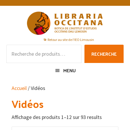
Passer
Passer
Passer
à
au
au
la
contenu
pied
navigation
principal
de
principale
page
Retour au site de l'IEO Limousin
Recherche
RECHERCHE
pour :
MENU
Accueil
/ Vidéos
Vidéos
Affichage des produits 1–12 sur 93 results