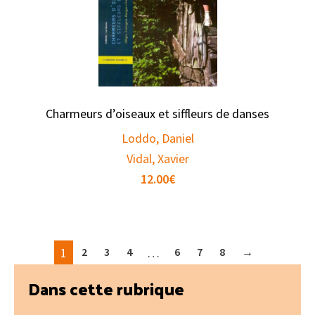
Charmeurs d’oiseaux et siffleurs de danses
Loddo, Daniel
Vidal, Xavier
12.00
€
1
2
3
4
…
6
7
8
→
Barre
Dans cette rubrique
latérale