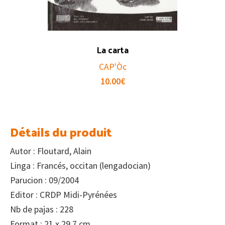
La carta
CAP'Òc
10.00
€
Détails du produit
Autor : Floutard, Alain
Linga : Francés, occitan (lengadocian)
Parucion : 09/2004
Editor : CRDP Midi-Pyrénées
Nb de pajas : 228
Format : 21 x 29,7 cm