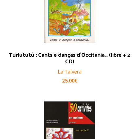
Turlututú : Cants e danças d’Occitania… (libre + 2
CD)
La Talvera
25.00
€