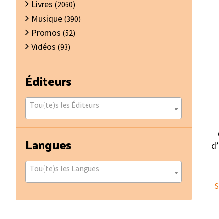
Livres
(2060)
Musique
(390)
Promos
(52)
Vidéos
(93)
Éditeurs
Tou(te)s les Éditeurs
Langues
d’
Tou(te)s les Langues
S