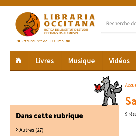
Passer
Passer
Passer
à
au
au
la
contenu
pied
navigation
principal
de
principale
page
Retour au site de l'IEO Limousin
Livres
Musique
Vidéos
Accue
Sa
Barre
Dans cette rubrique
9 rés
latérale
Autres
principale
(27)