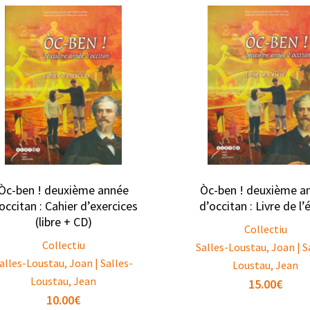
Òc-ben ! deuxième année
Òc-ben ! deuxième a
occitan : Cahier d’exercices
d’occitan : Livre de l’
(libre + CD)
Collectiu
Collectiu
Salles-Loustau, Joan | S
alles-Loustau, Joan | Salles-
Loustau, Jean
Loustau, Jean
15.00
€
10.00
€