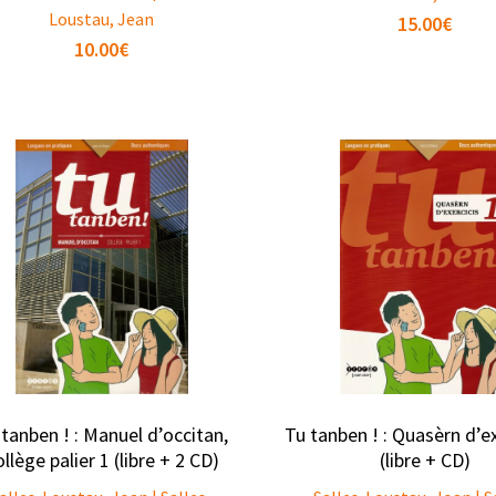
Loustau, Jean
15.00
€
10.00
€
tanben ! : Manuel d’occitan,
Tu tanben ! : Quasèrn d’ex
llège palier 1 (libre + 2 CD)
(libre + CD)