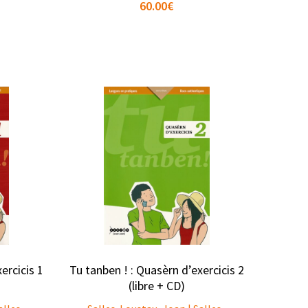
60.00
€
ercicis 1
Tu tanben ! : Quasèrn d’exercicis 2
(libre + CD)