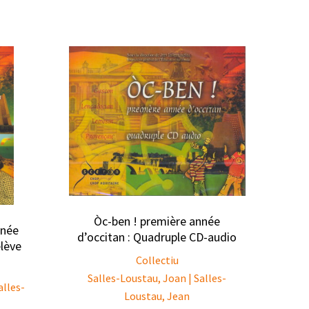
Òc-ben ! première année
nnée
d’occitan : Quadruple CD-audio
élève
Collectiu
Salles-Loustau, Joan | Salles-
alles-
Loustau, Jean