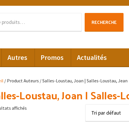
Recherche
RECHERCHE
pour :
Autres
Promos
Actualités
il
/ Product Auteurs / Salles-Loustau, Joan | Salles-Loustau, Jean
lles-Loustau, Joan | Salles-L
ultats affichés