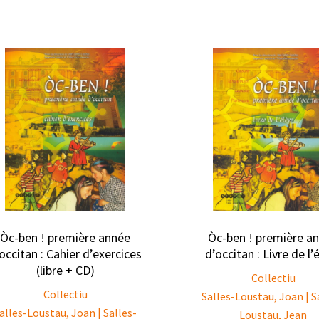
Òc-ben ! première année
Òc-ben ! première a
occitan : Cahier d’exercices
d’occitan : Livre de l’
(libre + CD)
Collectiu
Collectiu
Salles-Loustau, Joan | S
alles-Loustau, Joan | Salles-
Loustau, Jean