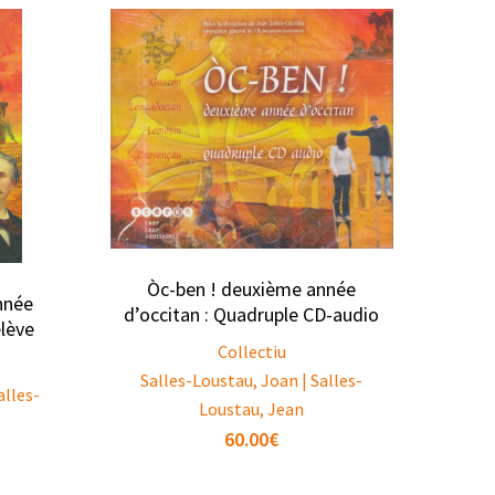
Òc-ben ! deuxième année
nnée
d’occitan : Quadruple CD-audio
élève
Collectiu
Salles-Loustau, Joan | Salles-
alles-
Loustau, Jean
60.00
€