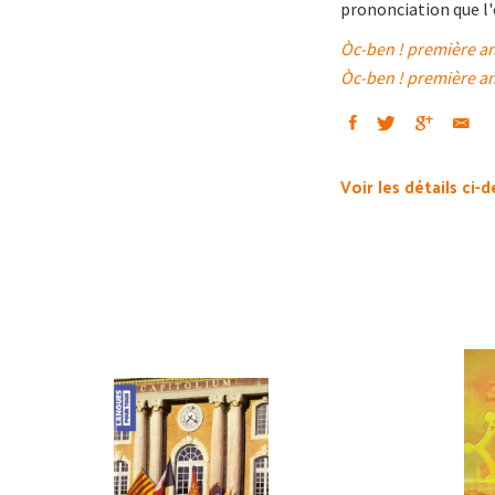
prononciation que l'é
Òc-ben ! première ann
Òc-ben ! première a
Voir les détails ci-