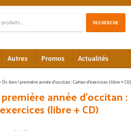
Recherche
RECHERCHE
pour :
Autres
Promos
Actualités
 Òc-ben ! première année d’occitan : Cahier d’exercices (libre + CD
 première année d’occitan :
exercices (libre + CD)