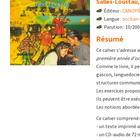
Salles-Loustau,
Éditeur :
CANOPÉ 
Langue :
occitan-
Parution : 10/20
Résumé
Ce cahier s'adresse a
première année d'oc
Comme le livre, il p
gascon, languedocie
structures communes
Les exercices proposé
Ils peuvent être exé
Les notions abordées 
Ce cahier comprend d
- un texte imprimé av
- un CD-audio de 72 m