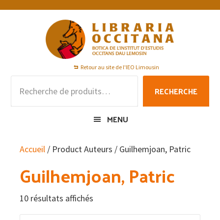
Passer
Passer
Passer
à
au
au
la
contenu
pied
navigation
principal
de
principale
page
Retour au site de l'IEO Limousin
Recherche
RECHERCHE
pour :
MENU
Accueil
/ Product Auteurs / Guilhemjoan, Patric
Guilhemjoan, Patric
10 résultats affichés