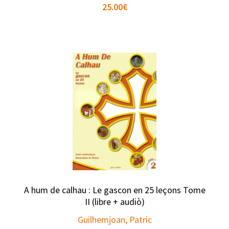
25.00
€
A hum de calhau : Le gascon en 25 leçons Tome
II (libre + audiò)
Guilhemjoan, Patric