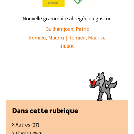
Nouvelle grammaire abrégée du gascon
Guilhemjoan, Patric
Romieu, Maurici | Romieu, Maurice
13.00
€
Barre
Dans cette rubrique
latérale
Autres
principale
(27)
Livres
(2060)