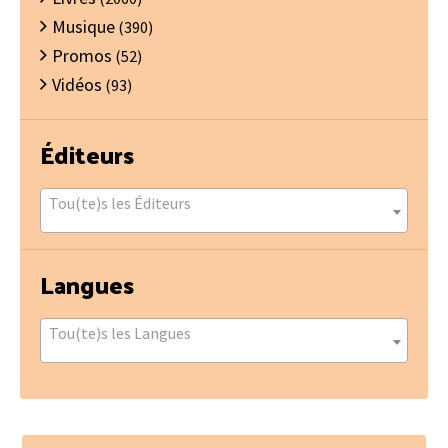
Musique
(390)
Promos
(52)
Vidéos
(93)
Éditeurs
Tou(te)s les Éditeurs
Langues
Tou(te)s les Langues