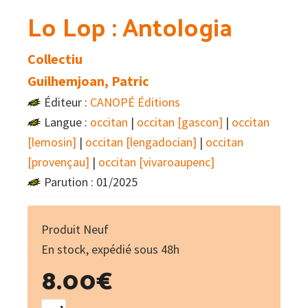
Lo Lop : Antologia
Collectiu
Guilhemjoan, Patric
Éditeur :
CANOPÉ Éditions
Langue :
occitan
|
occitan [gascon]
|
occitan
[lemosin]
|
occitan [lengadocian]
|
occitan
[provençau]
|
occitan [vivaroaupenc]
Parution : 01/2025
Produit Neuf
En stock, expédié sous 48h
8.00
€