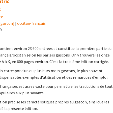
tric
t
te
[gascon]
|
occitan-français
19
ntient environ 23 600 entrées et constitue la première partie du
rançais/occitan selon les parlers gascons. On y trouvera les onze
 A à K, en 600 pages environ. C'est la troisième édition corrigée.
is correspond un ou plusieurs mots gascons, le plus souvent
ispensables exemples d'utilisation et des remarques d'emploi.
 françaises est assez vaste pour permettre les traductions de tou
opulaires aux plus savants.
ion précise les caractéristiques propres au gascon, ainsi que les
dé la présente édition.