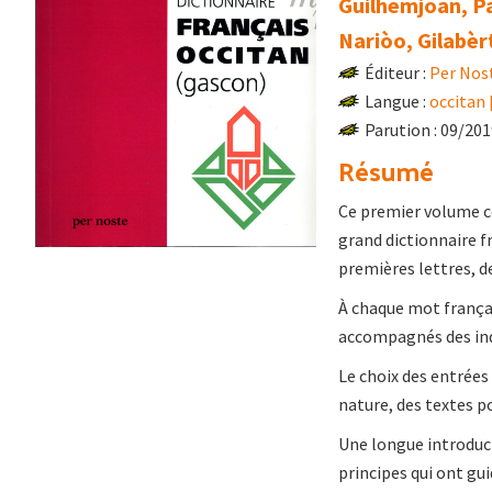
Guilhemjoan, Pa
Nariòo, Gilabèr
Éditeur :
Per Nos
Langue :
occitan 
Parution : 09/20
Résumé
Ce premier volume co
grand dictionnaire f
premières lettres, de
À chaque mot frança
accompagnés des ind
Le choix des entrées
nature, des textes p
Une longue introduct
principes qui ont gui