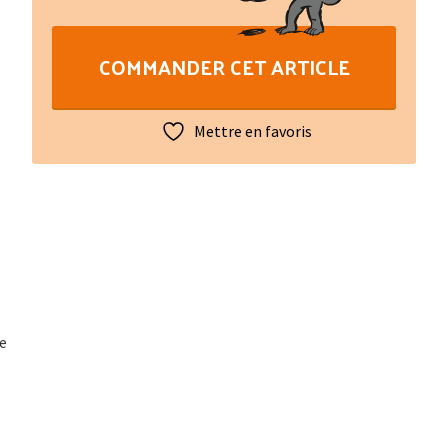
français-
occitan
COMMANDER CET ARTICLE
(gascon)
A-
K
Mettre en favoris
te