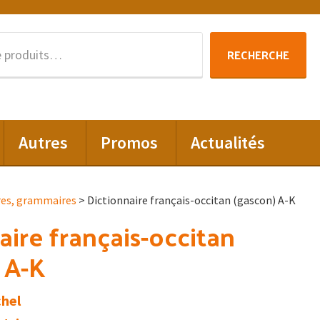
Recherche
RECHERCHE
pour :
Autres
Promos
Actualités
res, grammaires
> Dictionnaire français-occitan (gascon) A-K
aire français-occitan
 A-K
chel