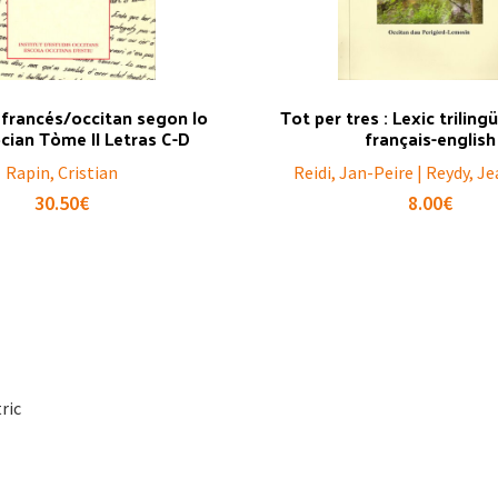
 francés/occitan segon lo
Tot per tres : Lexic triling
cian Tòme II Letras C-D
français-english
Rapin, Cristian
Reidi, Jan-Peire | Reydy, J
30.50
€
8.00
€
ric