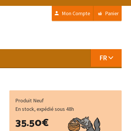
Mon Compte
Panier
FR
Produit Neuf
En stock, expédié sous 48h
quantité
35.50
€
de
Dictionnaire