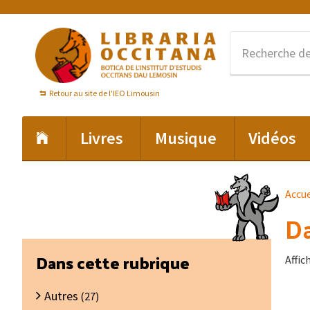
Passer
Passer
Passer
à
au
au
la
contenu
pied
navigation
principal
de
principale
page
Retour au site de l'IEO Limousin
Livres
Musique
Vidéos
Accue
Da
Barre
Dans cette rubrique
Affic
latérale
Autres
principale
(27)