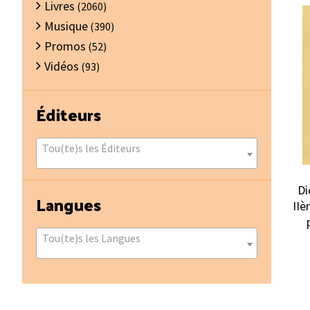
Livres
(2060)
Musique
(390)
Promos
(52)
Vidéos
(93)
Éditeurs
Tou(te)s les Éditeurs
Di
Langues
IIè
Tou(te)s les Langues