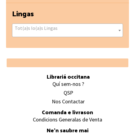
Lingas
Tot(a)s lo(a)s Lingas
Footer
Librariá occitana
Quí sem-nos ?
QSP
Nos Contactar
Comanda e livrason
Condicions Generalas de Venta
Ne’n saubre mai