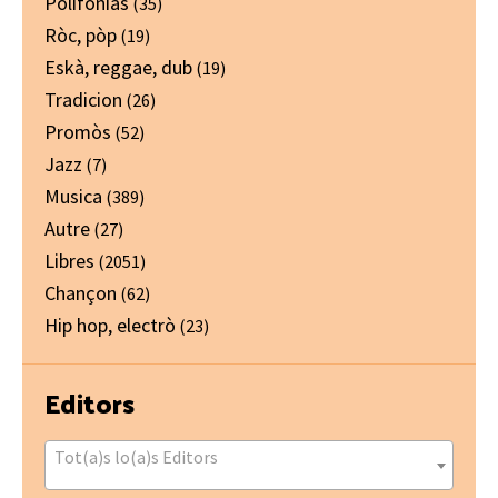
Polifonias
(35)
Ròc, pòp
(19)
Eskà, reggae, dub
(19)
Tradicion
(26)
Promòs
(52)
Jazz
(7)
Musica
(389)
Autre
(27)
Libres
(2051)
Chançon
(62)
Hip hop, electrò
(23)
Editors
Tot(a)s lo(a)s Editors