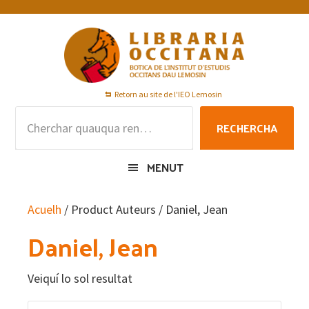
Skip
Skip
Skip
to
to
to
primary
main
footer
navigation
content
Retorn au site de l'IEO Lemosin
Rechercha
RECHERCHA
per
:
MENUT
Acuelh
/ Product Auteurs / Daniel, Jean
Daniel, Jean
Veiquí lo sol resultat