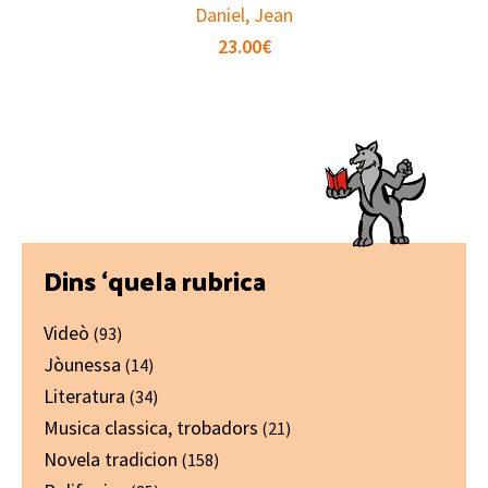
Daniel, Jean
23.00
€
Primary
Dins ‘quela rubrica
Sidebar
Videò
(93)
Jòunessa
(14)
Literatura
(34)
Musica classica, trobadors
(21)
Novela tradicion
(158)