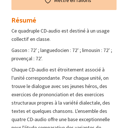
Mettre en favoris
!
deuxième
Résumé
année
Ce quadruple CD-audio est destiné à un usage
d'occitan
collectif en classe.
:
Quadruple
Gascon : 72' ; languedocien : 72' ; limousin : 72' ;
CD-
provençal : 72'.
audio
Chaque CD-audio est étroitement associé à
l'unité correspondante. Pour chaque unité, on
trouve le dialogue avec ses jeunes héros, des
exercices de prononciation et des exercices
structuraux propres à la variété dialectale, des
textes et quelques chansons. L'ensemble des
quatre CD-audio offre une base exceptionnelle
pour l'étude comparative des variantes de