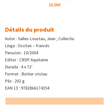
25.00
€
Détails du produit
Autor : Salles-Loustau, Jean ; Collectiu
Linga : Occitan – francés
Parucion : 10/2004
Editor : CRDP Aquitaine
Durada : 4 x 72′
Format : Boitier cristau
Pés : 202 g
EAN 13 : 9782866174354
Footer