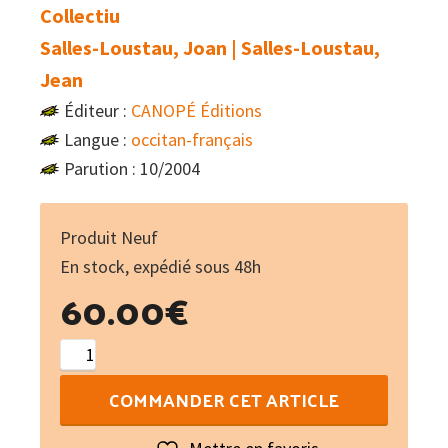
Collectiu
Salles-Loustau, Joan | Salles-Loustau,
Jean
Éditeur :
CANOPÉ Éditions
Langue :
occitan-français
Parution : 10/2004
Produit Neuf
En stock, expédié sous 48h
60.00
€
quantité
de
COMMANDER CET ARTICLE
Òc-
ben