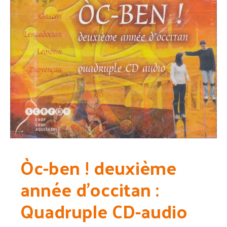
Òc-ben ! deuxième
année d’occitan :
Quadruple CD-audio