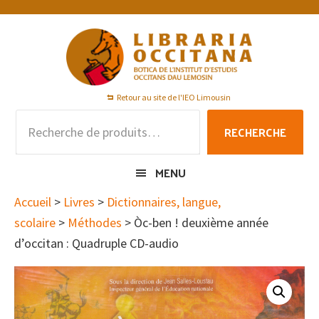
Passer
Passer
Passer
à
au
au
la
contenu
pied
navigation
principal
de
principale
page
Retour au site de l'IEO Limousin
Recherche
RECHERCHE
pour :
MENU
Accueil
>
Livres
>
Dictionnaires, langue,
scolaire
>
Méthodes
> Òc-ben ! deuxième année
d’occitan : Quadruple CD-audio