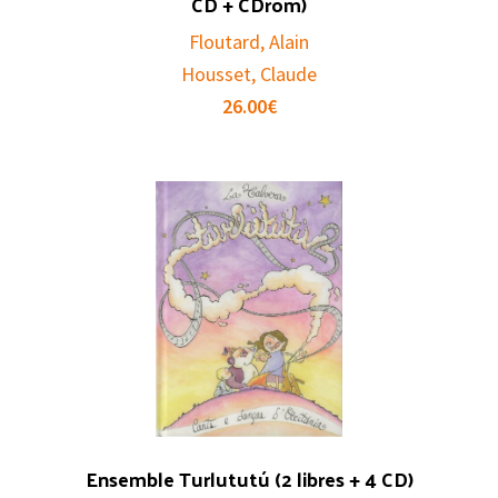
CD + CDrom)
Floutard, Alain
Housset, Claude
26.00
€
Ensemble Turlututú (2 libres + 4 CD)