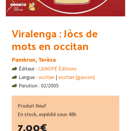
Viralenga : Jòcs de
mots en occitan
Pambrun, Terèsa
Éditeur :
CANOPÉ Éditions
Langue :
occitan
|
occitan [gascon]
Parution : 02/2005
Produit Neuf
En stock, expédié sous 48h
7.00
€