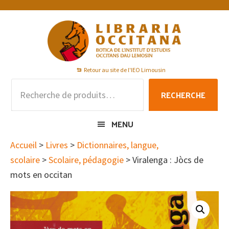
Passer
Passer
Passer
à
au
au
la
contenu
pied
navigation
principal
de
principale
page
Retour au site de l'IEO Limousin
Recherche
RECHERCHE
pour :
MENU
Accueil
>
Livres
>
Dictionnaires, langue,
scolaire
>
Scolaire, pédagogie
> Viralenga : Jòcs de
mots en occitan