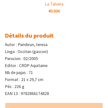
La Talvera
40.00
€
Détails du produit
Autor : Pambrun, teresa
Linga : Occitan (gascon)
Parucion : 02/2005
Editor : CRDP Aquitaine
Nb de pajas : 71
Format : 21 x 29,7 cm
Pés : 226 g
EAN 13 : 9782866174828
Footer