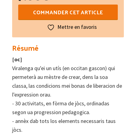
quantité
COMMANDER CET ARTICLE
de
Viralenga
Mettre en favoris
:
Jòcs
Résumé
de
[oc]
mots
Viralenga qu'ei un utís (en occitan gascon) qui
en
permeterà au mèstre de crear, dens la soa
occitan
classa, las condicions mei bonas de liberacion de
l'expression orau.
- 30 activitats, en fòrma de jòcs, ordinadas
segon ua progression pedagogica.
- annèx dab tots los elements necessaris taus
jòcs.