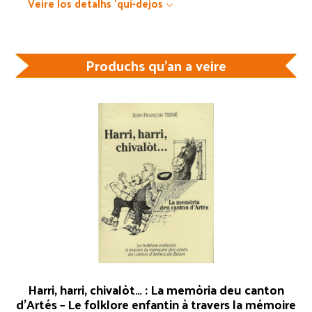
Veire los detalhs 'quí-dejos
Produchs qu'an a veire
Harri, harri, chivalòt… : La memòria deu canton
d’Artés – Le folklore enfantin à travers la mémoire