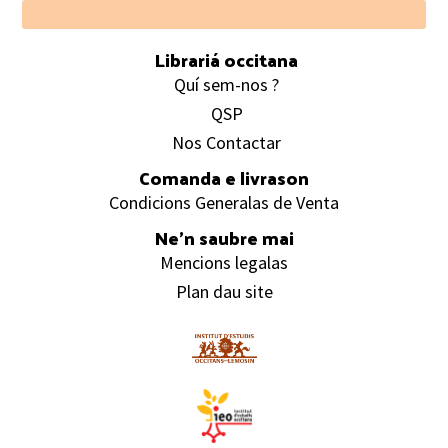
Footer
Librariá occitana
Quí sem-nos ?
QSP
Nos Contactar
Comanda e livrason
Condicions Generalas de Venta
Ne’n saubre mai
Mencions legalas
Plan dau site