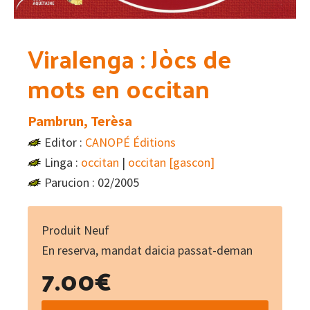
Viralenga : Jòcs de
mots en occitan
Pambrun, Terèsa
Editor :
CANOPÉ Éditions
Linga :
occitan
|
occitan [gascon]
Parucion : 02/2005
Produit Neuf
En reserva, mandat daicia passat-deman
7.00
€
Viralenga