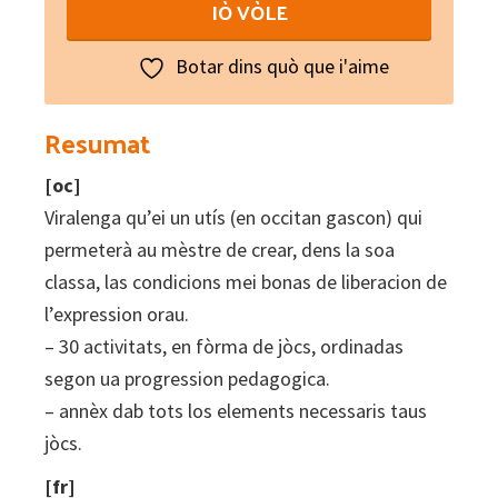
IÒ VÒLE
:
Jòcs
Botar dins quò que i'aime
de
mots
Resumat
en
[oc]
occitan
Viralenga qu’ei un utís (en occitan gascon) qui
quantity
permeterà au mèstre de crear, dens la soa
classa, las condicions mei bonas de liberacion de
l’expression orau.
– 30 activitats, en fòrma de jòcs, ordinadas
segon ua progression pedagogica.
– annèx dab tots los elements necessaris taus
jòcs.
[fr]