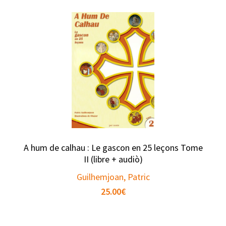
A hum de calhau : Le gascon en 25 leçons Tome
II (libre + audiò)
Guilhemjoan, Patric
25.00
€