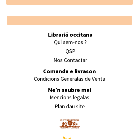
Footer
Librariá occitana
Quí sem-nos ?
QSP
Nos Contactar
Comanda e livrason
Condicions Generalas de Venta
Ne’n saubre mai
Mencions legalas
Plan dau site