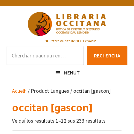
Skip
Skip
Skip
to
to
to
primary
main
footer
navigation
content
Retorn au site de l'IEO Lemosin
Rechercha
RECHERCHA
per
:
MENUT
Acuelh
/ Product Langues / occitan [gascon]
occitan [gascon]
Veiquí los resultats 1–12 sus 233 resultats