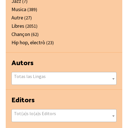
Jazz
(7)
Musica
(389)
Autre
(27)
Libres
(2051)
Chançon
(62)
Hip hop, electrò
(23)
Autors
Totas las Lingas
Editors
Tot(a)s lo(a)s Editors