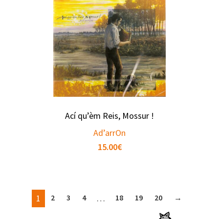
Ací qu’èm Reis, Mossur !
Ad’arrOn
15.00
€
1
2
3
4
…
18
19
20
→