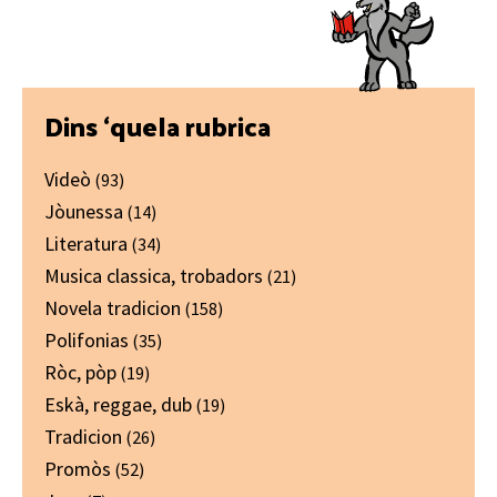
Primary
Dins ‘quela rubrica
Sidebar
Videò
(93)
Jòunessa
(14)
Literatura
(34)
Musica classica, trobadors
(21)
Novela tradicion
(158)
Polifonias
(35)
Ròc, pòp
(19)
Eskà, reggae, dub
(19)
Tradicion
(26)
Promòs
(52)