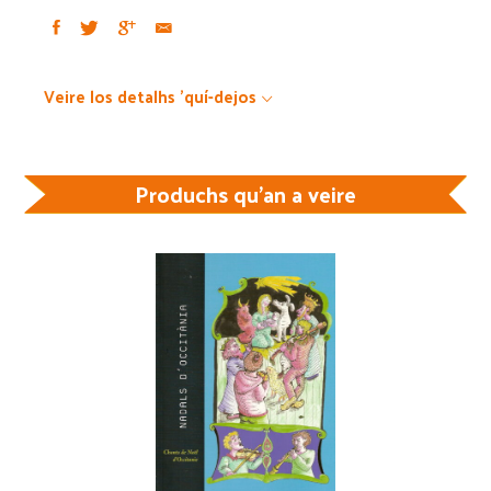
Veire los detalhs 'quí-dejos
Produchs qu'an a veire