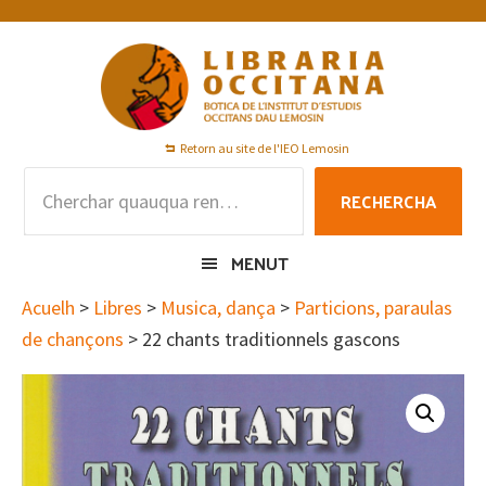
Skip
Skip
Skip
to
to
to
primary
main
footer
navigation
content
Retorn au site de l'IEO Lemosin
Rechercha
RECHERCHA
per
:
MENUT
Acuelh
>
Libres
>
Musica, dança
>
Particions, paraulas
de chançons
> 22 chants traditionnels gascons