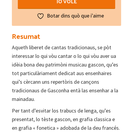
IÒ VÒLE
chants
traditionnels
Botar dins quò que i'aime
gascons
quantity
Resumat
Aqueth liberet de cantas tradicionaus, se pòt
interessar lo qui vòu cantar o lo qui vòu aver ua
idèia bona deu patrimòni musicau gascon, qu’es
tot particulàriament dedicat aus ensenhaires
qui’s cèrcann uns repertòris de cançons
tradicionaus de Gasconha entà las ensenhar a la
mainadau.
Per tant d’esvitar los trabucs de lenga, qu’es
presentat, lo tèste gascon, en grafia classica e
en grafia « fonetica » adobada de la deu francés.