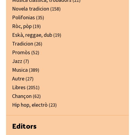
Novela tradicion
(158)
Polifonias
(35)
Ròc, pòp
(19)
Eskà, reggae, dub
(19)
Tradicion
(26)
Promòs
(52)
Jazz
(7)
Musica
(389)
Autre
(27)
Libres
(2051)
Chançon
(62)
Hip hop, electrò
(23)
Editors