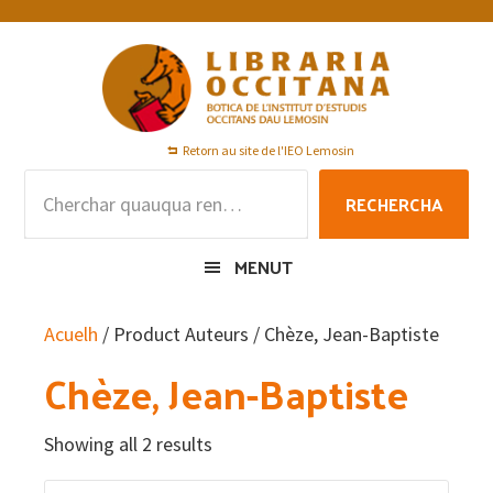
Skip
Skip
Skip
to
to
to
primary
main
footer
navigation
content
Retorn au site de l'IEO Lemosin
Rechercha
RECHERCHA
per
:
MENUT
Acuelh
/ Product Auteurs / Chèze, Jean-Baptiste
Chèze, Jean-Baptiste
Showing all 2 results