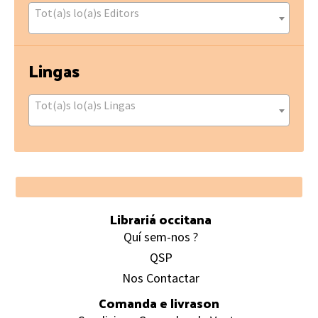
Tot(a)s lo(a)s Editors
Lingas
Tot(a)s lo(a)s Lingas
Footer
Librariá occitana
Quí sem-nos ?
QSP
Nos Contactar
Comanda e livrason