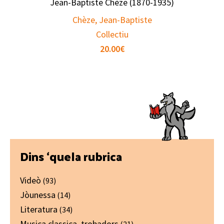
Jean-Baptiste Chèze (1870-1935)
Chèze, Jean-Baptiste
Collectiu
20.00
€
Primary
Dins ‘quela rubrica
Sidebar
Videò
(93)
Jòunessa
(14)
Literatura
(34)
Musica classica, trobadors
(21)