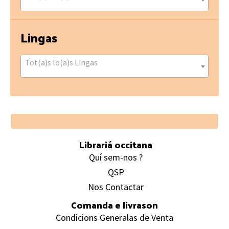
Lingas
Tot(a)s lo(a)s Lingas
Footer
Librariá occitana
Quí sem-nos ?
QSP
Nos Contactar
Comanda e livrason
Condicions Generalas de Venta