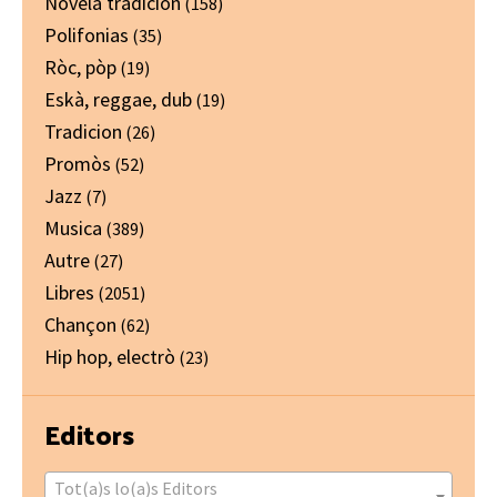
Novela tradicion
(158)
Polifonias
(35)
Ròc, pòp
(19)
Eskà, reggae, dub
(19)
Tradicion
(26)
Promòs
(52)
Jazz
(7)
Musica
(389)
Autre
(27)
Libres
(2051)
Chançon
(62)
Hip hop, electrò
(23)
Editors
Tot(a)s lo(a)s Editors