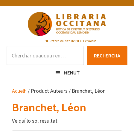
Skip
Skip
Skip
to
to
to
primary
main
footer
navigation
content
Retorn au site de l'IEO Lemosin
Rechercha
RECHERCHA
per
:
MENUT
Acuelh
/ Product Auteurs / Branchet, Léon
Branchet, Léon
Veiquí lo sol resultat