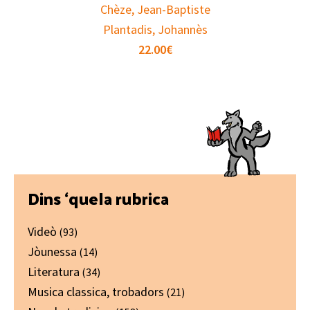
Chèze, Jean-Baptiste
Plantadis, Johannès
22.00
€
Primary
Dins ‘quela rubrica
Sidebar
Videò
(93)
Jòunessa
(14)
Literatura
(34)
Musica classica, trobadors
(21)