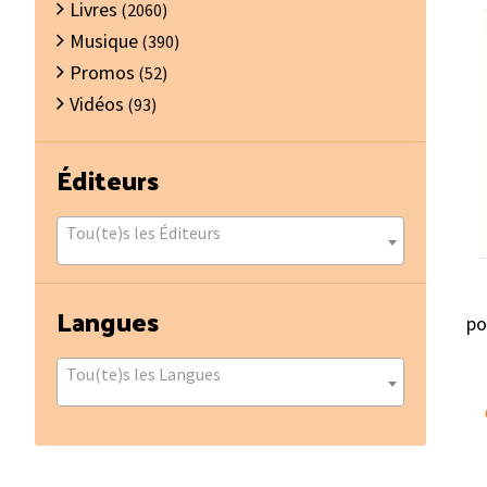
Livres
(2060)
Musique
(390)
Promos
(52)
Vidéos
(93)
Éditeurs
Tou(te)s les Éditeurs
Langues
po
Tou(te)s les Langues