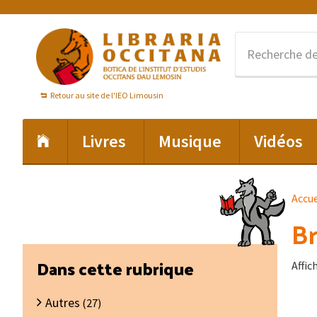
Passer
Passer
Passer
à
au
au
la
contenu
pied
navigation
principal
de
principale
page
Retour au site de l'IEO Limousin
Livres
Musique
Vidéos
Accue
Br
Barre
Dans cette rubrique
Affic
latérale
Autres
principale
(27)