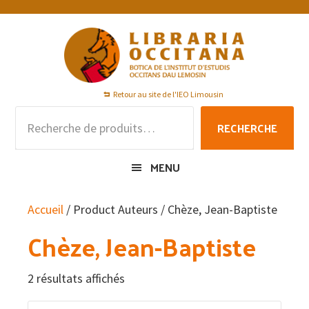
Passer
Passer
Passer
à
au
au
la
contenu
pied
navigation
principal
de
principale
page
Retour au site de l'IEO Limousin
Recherche
RECHERCHE
pour :
MENU
Accueil
/ Product Auteurs / Chèze, Jean-Baptiste
Chèze, Jean-Baptiste
2 résultats affichés