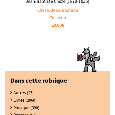
Jean-Baptiste Chèze (1870-1935)
Chèze, Jean-Baptiste
Collectiu
20.00
€
Barre
Dans cette rubrique
latérale
Autres
principale
(27)
Livres
(2060)
Musique
(390)
Promos
(52)