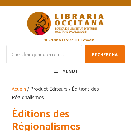
Skip
Skip
Skip
to
to
to
primary
main
footer
navigation
content
Retorn au site de l'IEO Lemosin
Rechercha
RECHERCHA
per
:
MENUT
Acuelh
/ Product Éditeurs / Éditions des
Régionalismes
Éditions des
Régionalismes