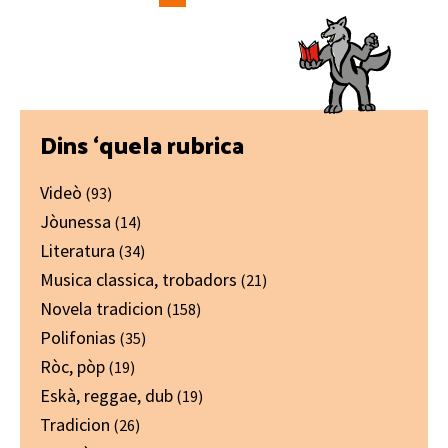
Primary
Dins ‘quela rubrica
Sidebar
Videò
(93)
Jòunessa
(14)
Literatura
(34)
Musica classica, trobadors
(21)
Novela tradicion
(158)
Polifonias
(35)
Ròc, pòp
(19)
Eskà, reggae, dub
(19)
Tradicion
(26)