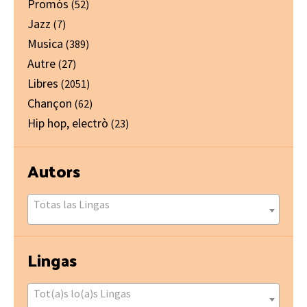
Promòs
(52)
Jazz
(7)
Musica
(389)
Autre
(27)
Libres
(2051)
Chançon
(62)
Hip hop, electrò
(23)
Autors
Totas las Lingas
Lingas
Tot(a)s lo(a)s Lingas