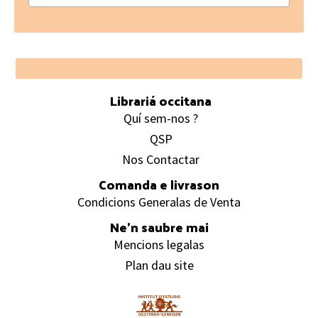
Footer
Librariá occitana
Quí sem-nos ?
QSP
Nos Contactar
Comanda e livrason
Condicions Generalas de Venta
Ne’n saubre mai
Mencions legalas
Plan dau site