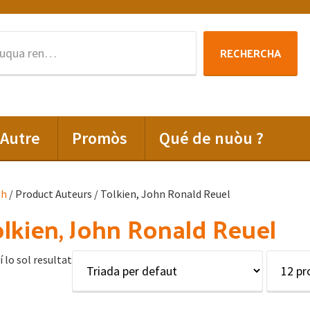
Rechercha
RECHERCHA
per
:
Autre
Promòs
Qué de nuòu ?
lh
/ Product Auteurs / Tolkien, John Ronald Reuel
lkien, John Ronald Reuel
í lo sol resultat