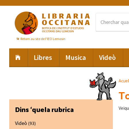
Skip
Skip
Skip
to
to
to
primary
main
footer
navigation
content
Retorn au site de l'IEO Lemosin
Libres
Musica
Videò
Acue
To
Primary
Dins ‘quela rubrica
Veiqu
Sidebar
Videò
(93)