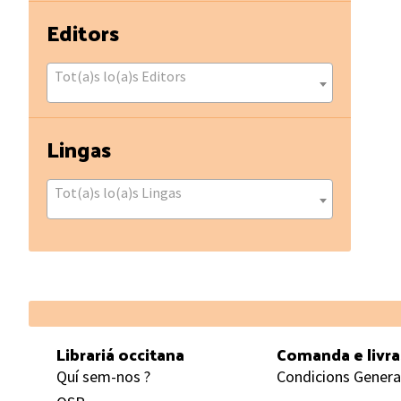
Editors
Tot(a)s lo(a)s Editors
Lingas
Tot(a)s lo(a)s Lingas
Footer
Librariá occitana
Comanda e livr
Quí sem-nos ?
Condicions Genera