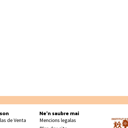
ason
Ne’n saubre mai
las de Venta
Mencions legalas