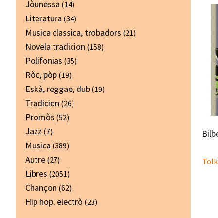
Jòunessa
(14)
Literatura
(34)
Musica classica, trobadors
(21)
Novela tradicion
(158)
Polifonias
(35)
Ròc, pòp
(19)
Eskà, reggae, dub
(19)
Tradicion
(26)
Promòs
(52)
Jazz
(7)
Bilb
Musica
(389)
Autre
(27)
Tolk
Libres
(2051)
Chançon
(62)
Hip hop, electrò
(23)