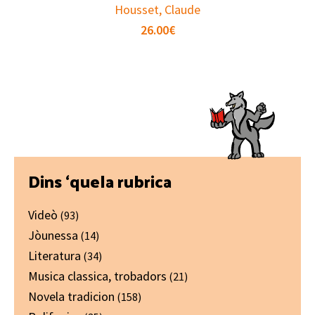
Housset, Claude
26.00
€
Primary
Dins ‘quela rubrica
Sidebar
Videò
(93)
Jòunessa
(14)
Literatura
(34)
Musica classica, trobadors
(21)
Novela tradicion
(158)