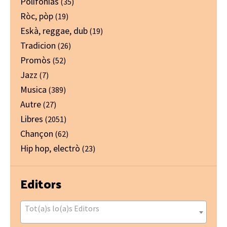
Polifonias
(35)
Ròc, pòp
(19)
Eskà, reggae, dub
(19)
Tradicion
(26)
Promòs
(52)
Jazz
(7)
Musica
(389)
Autre
(27)
Libres
(2051)
Chançon
(62)
Hip hop, electrò
(23)
Editors
Tot(a)s lo(a)s Editors