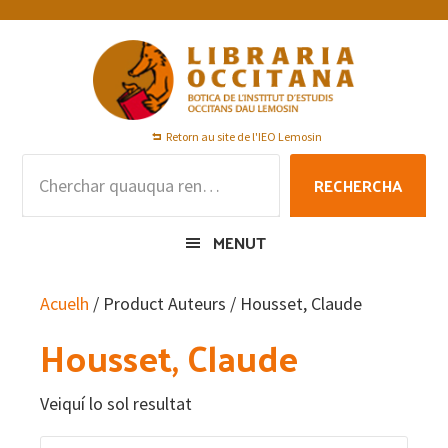
Skip
Skip
Skip
to
to
to
primary
main
footer
navigation
content
Retorn au site de l'IEO Lemosin
Rechercha
RECHERCHA
per
:
MENUT
Acuelh
/ Product Auteurs / Housset, Claude
Housset, Claude
Veiquí lo sol resultat