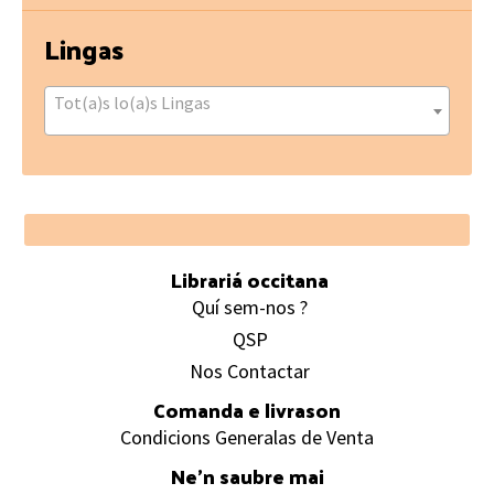
Lingas
Tot(a)s lo(a)s Lingas
Footer
Librariá occitana
Quí sem-nos ?
QSP
Nos Contactar
Comanda e livrason
Condicions Generalas de Venta
Ne’n saubre mai