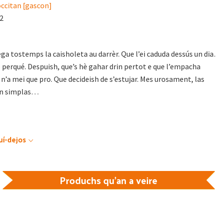
occitan [gascon]
22
ega tostemps la caisholeta au darrèr. Que l’ei caduda dessús un di
perqué. Despuish, que’s hè gahar drin pertot e que l’empacha
 n’a mei que pro. Que decideish de s’estujar. Mes urosament, las
an simplas…
uí-dejos
Produchs qu'an a veire