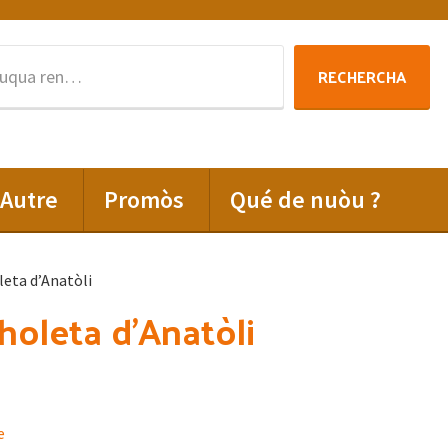
Rechercha
RECHERCHA
per
:
Autre
Promòs
Qué de nuòu ?
leta d’Anatòli
sholeta d’Anatòli
e