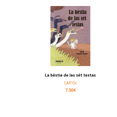
La bèstia de las sèt testas
CAP’Òc
7.50
€