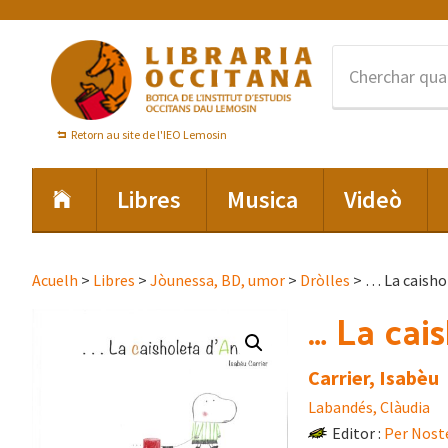
Skip
Skip
Skip
to
to
to
primary
main
footer
navigation
content
Retorn au site de l'IEO Lemosin
Libres
Musica
Videò
Acuelh
>
Libres
>
Jòunessa, BD, umor
>
Dròlles
> … La caisho
… La cai
Carrier, Isabèu
Labandés, Clàudia
Editor :
Per Nost