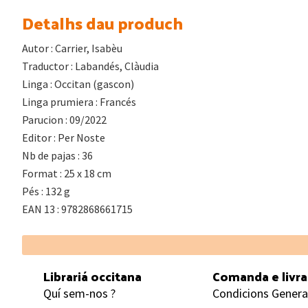
Detalhs dau produch
Autor : Carrier, Isabèu
Traductor : Labandés, Clàudia
Linga : Occitan (gascon)
Linga prumiera : Francés
Parucion : 09/2022
Editor : Per Noste
Nb de pajas : 36
Format : 25 x 18 cm
Pés : 132 g
EAN 13 : 9782868661715
Footer
Librariá occitana
Comanda e livr
Quí sem-nos ?
Condicions Genera