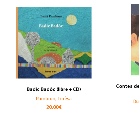
Contes del
Badic Badòc (libre + CD)
Pambrun, Terèsa
Du
20.00
€