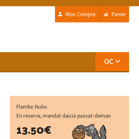
Mon Compte
Panier
OC
Flambe Nuòu
En reserva, mandat daicia passat-deman
...
13.50
€
La
caisholeta