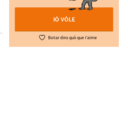
d'Anatòli
quantity
IÒ VÒLE
a…
Botar dins quò que i'aime