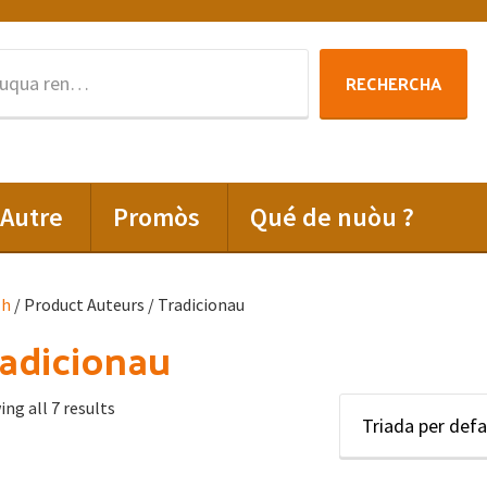
Rechercha
RECHERCHA
per
:
Autre
Promòs
Qué de nuòu ?
lh
/ Product Auteurs / Tradicionau
adicionau
ng all 7 results