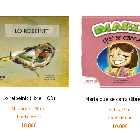
Lo reibeinit (libre + CD)
Maria que se carra (libr
Mauhorat, Sèrgi
Salas, Pèir
Tradicionau
Tradicionau
10.00
€
10.00
€