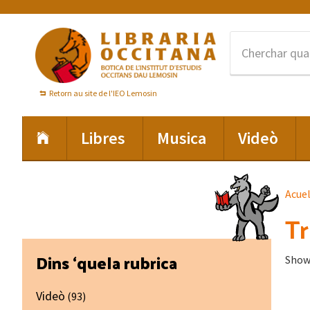
Skip
Skip
Skip
to
to
to
primary
main
footer
navigation
content
Retorn au site de l'IEO Lemosin
Libres
Musica
Videò
Acue
Tr
Primary
Dins ‘quela rubrica
Showi
Sidebar
Videò
(93)