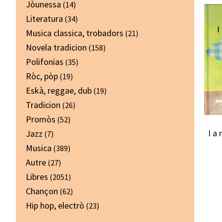
Jòunessa
(14)
Literatura
(34)
Musica classica, trobadors
(21)
Novela tradicion
(158)
Polifonias
(35)
Ròc, pòp
(19)
Eskà, reggae, dub
(19)
Tradicion
(26)
Promòs
(52)
I a
Jazz
(7)
Musica
(389)
Autre
(27)
Libres
(2051)
Chançon
(62)
Hip hop, electrò
(23)