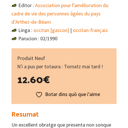
Editor :
Association pour l’amélioration du
cadre de vie des personnes âgées du pays
d’Arthez-de-Béarn
Linga :
occitan [gascon]
|
occitan-français
Parucion : 02/1990
Produit Neuf
N'i a pus per totaura : Tornatz mai tard !
12.60
€
Botar dins quò que i'aime
Resumat
Un excellent obratge que presenta non sonque