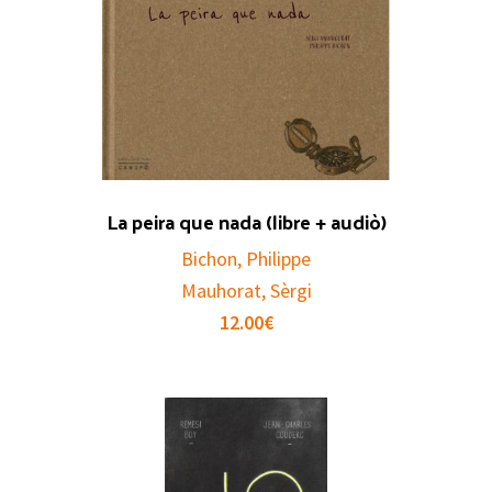
La peira que nada (libre + audiò)
Bichon, Philippe
Mauhorat, Sèrgi
12.00
€