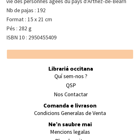
vie des personnes âgées du pays d'Arthez-de-Béarn
Nb de pajas : 192
Format : 15 x 21 cm
Pés : 282 g
ISBN 10 : 2950455409
Footer
Librariá occitana
Quí sem-nos ?
QSP
Nos Contactar
Comanda e livrason
Condicions Generalas de Venta
Ne’n saubre mai
Mencions legalas