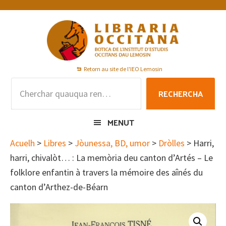
Skip
Skip
Skip
to
to
to
primary
main
footer
navigation
content
Retorn au site de l'IEO Lemosin
Rechercha
RECHERCHA
per
:
MENUT
Acuelh
>
Libres
>
Jòunessa, BD, umor
>
Dròlles
> Harri,
harri, chivalòt… : La memòria deu canton d’Artés – Le
folklore enfantin à travers la mémoire des aînés du
canton d’Arthez-de-Béarn