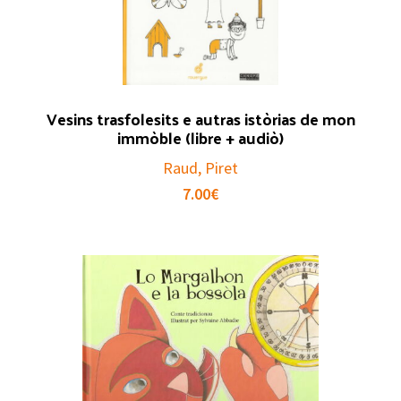
Vesins trasfolesits e autras istòrias de mon
immòble (libre + audiò)
Raud, Piret
7.00
€