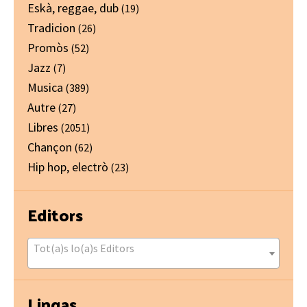
Eskà, reggae, dub
(19)
Tradicion
(26)
Promòs
(52)
Jazz
(7)
Musica
(389)
Autre
(27)
Libres
(2051)
Chançon
(62)
Hip hop, electrò
(23)
Editors
Tot(a)s lo(a)s Editors
Lingas