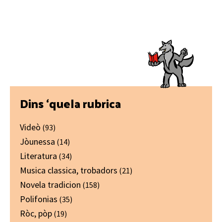
Primary
Dins ‘quela rubrica
Sidebar
Videò
(93)
Jòunessa
(14)
Literatura
(34)
Musica classica, trobadors
(21)
Novela tradicion
(158)
Polifonias
(35)
Ròc, pòp
(19)