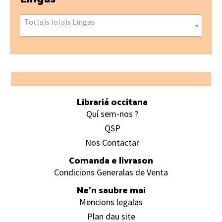
Tot(a)s lo(a)s Lingas
Footer
Librariá occitana
Quí sem-nos ?
QSP
Nos Contactar
Comanda e livrason
Condicions Generalas de Venta
Ne’n saubre mai
Mencions legalas
Plan dau site