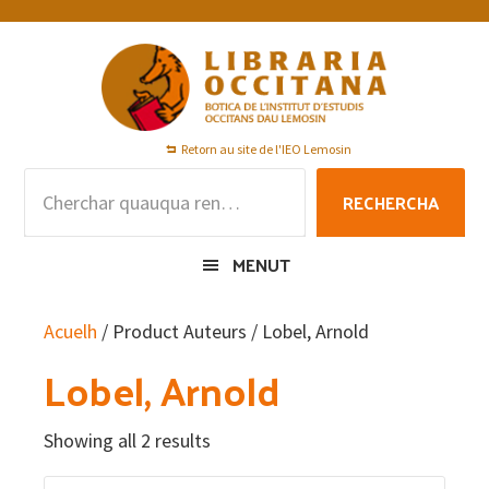
Skip
Skip
Skip
to
to
to
primary
main
footer
navigation
content
Retorn au site de l'IEO Lemosin
Rechercha
RECHERCHA
per
:
MENUT
Acuelh
/ Product Auteurs / Lobel, Arnold
Lobel, Arnold
Showing all 2 results