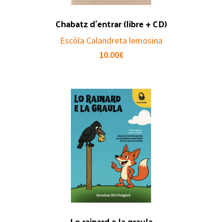
Chabatz d’entrar (libre + CD)
Escòla Calandreta lemosina
10.00
€
Lo rainard e la graula