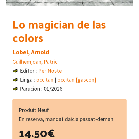
Lo magician de las
colors
Lobel, Arnold
Guilhemjoan, Patric
Editor :
Per Noste
Linga :
occitan
|
occitan [gascon]
Parucion : 01/2026
Produit Neuf
En reserva, mandat daicia passat-deman
14.50
€