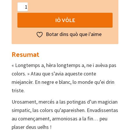
Lo
magician
IÒ VÒLE
de
las
Botar dins quò que i'aime
colors
quantity
Resumat
« Longtemps a, hèra longtemps a, ne i avèva pas
colors. » Atau que s’avia aqueste conte
miejancèr. En negre e blanc, lo monde qu’ei drin
triste.
Urosament, mercés a las potingas d’un magician
simpatic, las colors qu’apareishen. Envadissentas
au començament, armoniosas a la fin… peu
plaser deus uelhs !