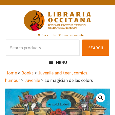
Skip
Skip
Skip
to
to
to
primary
main
footer
navigation
content
Back to the IEO Lemosin website
Search
SEARCH
for:
MENU
Home
>
Books
>
Juvenile and teen, comics,
humour
>
Juvenile
> Lo magician de las colors