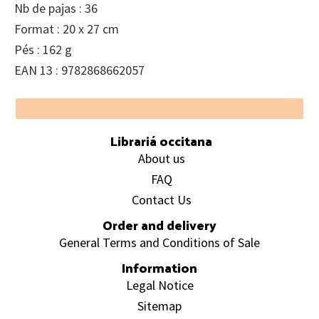
Nb de pajas : 36
Format : 20 x 27 cm
Pés : 162 g
EAN 13 : 9782868662057
Footer
Librariá occitana
About us
FAQ
Contact Us
Order and delivery
General Terms and Conditions of Sale
Information
Legal Notice
Sitemap