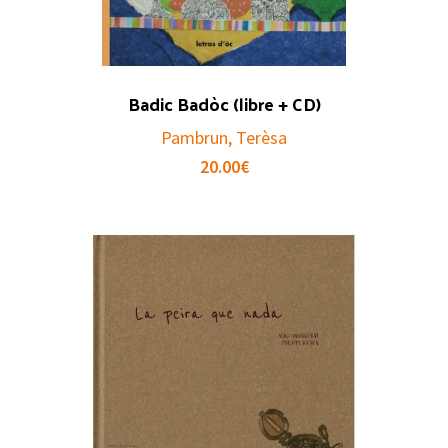
Badic Badòc (libre + CD)
Pambrun, Terèsa
20.00
€