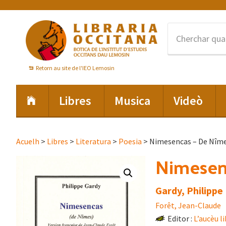
Skip
Skip
Skip
to
to
to
primary
main
footer
navigation
content
Retorn au site de l'IEO Lemosin
Libres
Musica
Videò
Acuelh
>
Libres
>
Literatura
>
Poesia
> Nimesencas – De Nîm
Nimesen
Gardy, Philippe
Forêt, Jean-Claude
Editor :
L’aucèu l