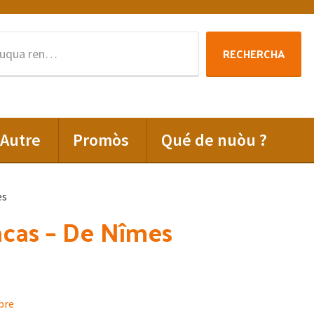
Rechercha
RECHERCHA
per
:
Autre
Promòs
Qué de nuòu ?
es
cas – De Nîmes
ibre