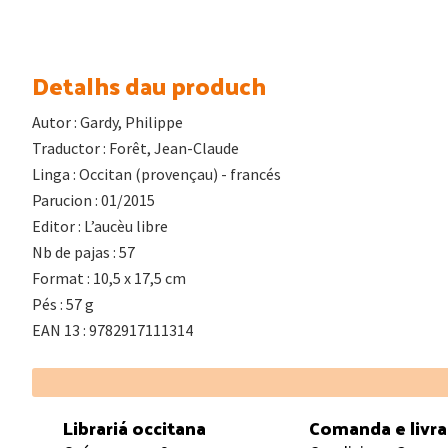
Detalhs dau produch
Autor : Gardy, Philippe
Traductor : Forêt, Jean-Claude
Linga : Occitan (provençau) - francés
Parucion : 01/2015
Editor : L’aucèu libre
Nb de pajas : 57
Format : 10,5 x 17,5 cm
Pés : 57 g
EAN 13 : 9782917111314
Footer
Librariá occitana
Comanda e livr