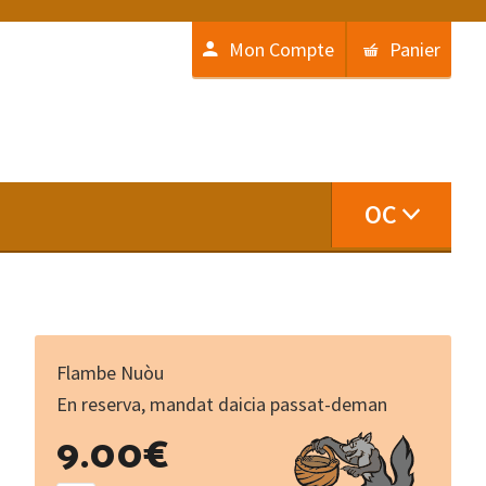
Mon Compte
Panier
OC
Flambe Nuòu
En reserva, mandat daicia passat-deman
Nimesencas
9.00
€
-
De