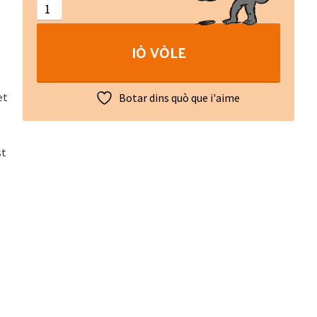
Nîmes
quantity
IÒ VÒLE
et
Botar dins quò que i'aime
e
st