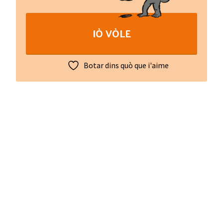
Trois
ballades
IÒ VÒLE
quantity
Botar dins quò que i'aime