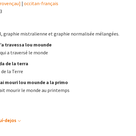
provençau]
|
occitan-français
93
l, graphie mistralienne et graphie normalisée mélangées.
’a travessa lou mounde
qui a traversé le monde
da de la terra
 de la Terre
fai mouri lou mounde a la primo
 fait mourir le monde au printemps
uí-dejos