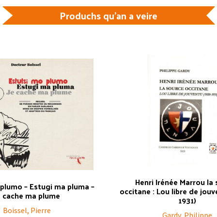
Produchs qu'an a veire
Henri Irénée Marrou la
 plumo – Estugi ma pluma –
occitane : Lou libre de jouv
e cache ma plume
1931)
Boissel, Pierre
Gardy, Philippe