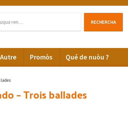
Rechercha
RECHERCHA
per
:
Autre
Promòs
Qué de nuòu ?
llades
ado – Trois ballades