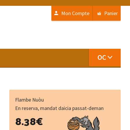
Mon Compte
Panier
OC
Flambe Nuòu
En reserva, mandat daicia passat-deman
Tres
8.38
€
balado
-