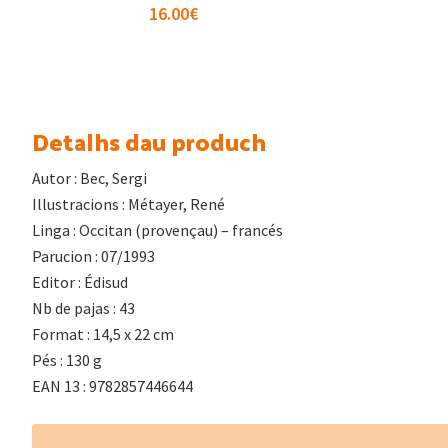
16.00
€
Detalhs dau produch
Autor : Bec, Sergi
Illustracions : Métayer, René
Linga : Occitan (provençau) – francés
Parucion : 07/1993
Editor : Édisud
Nb de pajas : 43
Format : 14,5 x 22 cm
Pés : 130 g
EAN 13 : 9782857446644
Footer