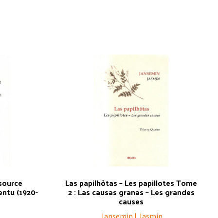
 source
Las papilhòtas – Les papillotes Tome
entu (1920-
2 : Las causas granas – Les grandes
causes
Jansemin | Jasmin