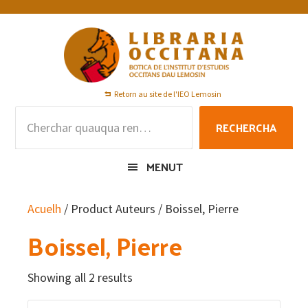
Skip
Skip
Skip
to
to
to
primary
main
footer
navigation
content
Retorn au site de l'IEO Lemosin
Rechercha
RECHERCHA
per
:
MENUT
Acuelh
/ Product Auteurs / Boissel, Pierre
Boissel, Pierre
Showing all 2 results