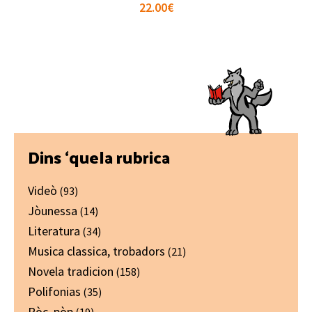
22.00
€
Primary
Dins ‘quela rubrica
Sidebar
Videò
(93)
Jòunessa
(14)
Literatura
(34)
Musica classica, trobadors
(21)
Novela tradicion
(158)
Polifonias
(35)
Ròc, pòp
(19)