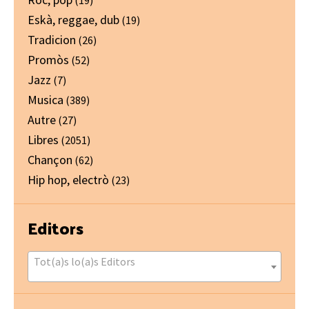
Eskà, reggae, dub
(19)
Tradicion
(26)
Promòs
(52)
Jazz
(7)
Musica
(389)
Autre
(27)
Libres
(2051)
Chançon
(62)
Hip hop, electrò
(23)
Editors
Tot(a)s lo(a)s Editors