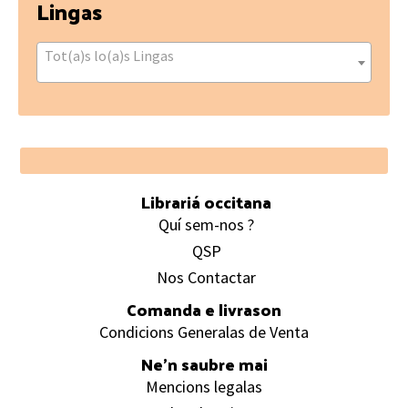
Lingas
Tot(a)s lo(a)s Lingas
Footer
Librariá occitana
Quí sem-nos ?
QSP
Nos Contactar
Comanda e livrason
Condicions Generalas de Venta
Ne’n saubre mai
Mencions legalas