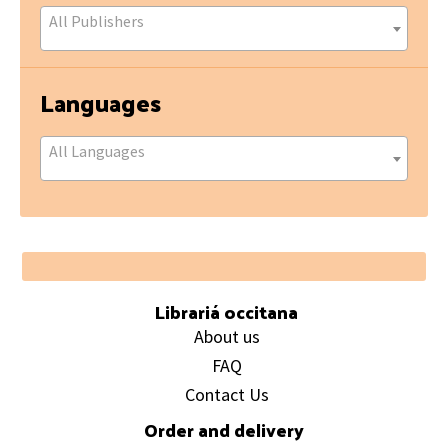
All Publishers
Languages
All Languages
Footer
Librariá occitana
About us
FAQ
Contact Us
Order and delivery