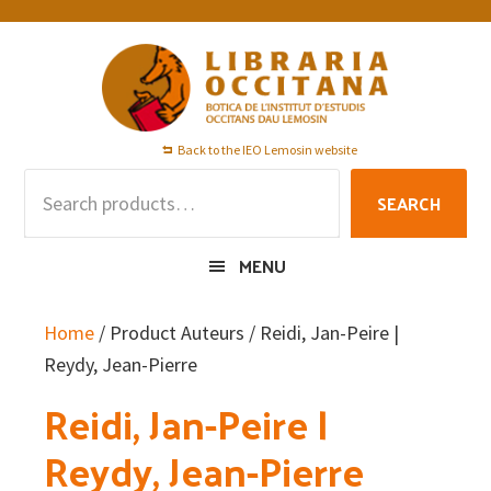
Skip
Skip
Skip
to
to
to
primary
main
footer
navigation
content
Back to the IEO Lemosin website
Search
SEARCH
for:
MENU
Home
/ Product Auteurs / Reidi, Jan-Peire |
Reydy, Jean-Pierre
Reidi, Jan-Peire |
Reydy, Jean-Pierre