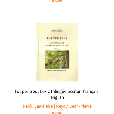
6.00
€
Tot per tres : Lexic trilingüe occitan-français-
english
Reidi, Jan-Peire | Reydy, Jean-Pierre
8.00
€