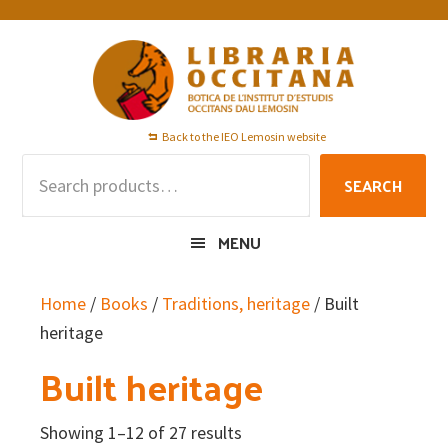
Skip
Skip
Skip
to
to
to
primary
main
footer
navigation
content
Back to the IEO Lemosin website
Search
SEARCH
for:
MENU
Home
/
Books
/
Traditions, heritage
/ Built
heritage
Built heritage
Showing 1–12 of 27 results