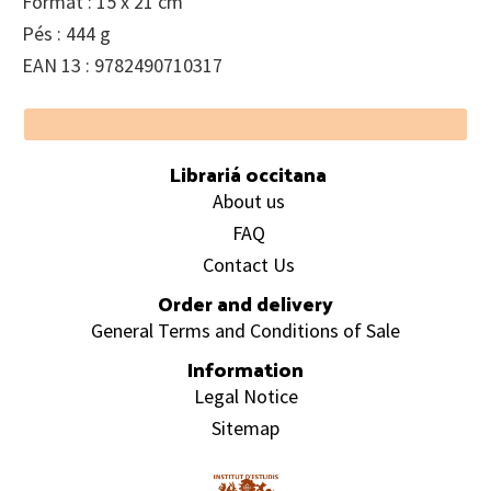
Format : 15 x 21 cm
Pés : 444 g
EAN 13 : 9782490710317
Footer
Librariá occitana
About us
FAQ
Contact Us
Order and delivery
General Terms and Conditions of Sale
Information
Legal Notice
Sitemap