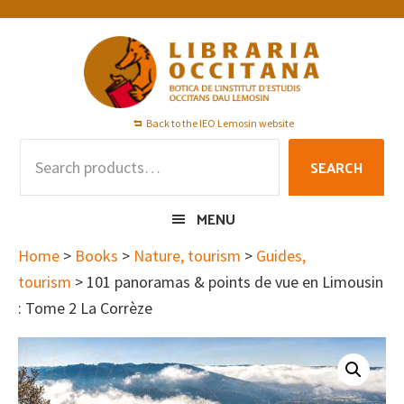
Skip
Skip
Skip
to
to
to
primary
main
footer
navigation
content
Back to the IEO Lemosin website
Search
SEARCH
for:
MENU
Home
>
Books
>
Nature, tourism
>
Guides,
tourism
> 101 panoramas & points de vue en Limousin
: Tome 2 La Corrèze