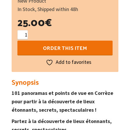
New Product
In Stock, Shipped within 48h
25.00
€
101
panoramas
ORDER THIS ITEM
&
points
Add to favorites
de
vue
Synopsis
en
101 panoramas et points de vue en Corrèze
Limousin
pour partir à la découverte de lieux
:
étonnants, secrets, spectaculaires !
Tome
2
Partez à la découverte de lieux étonnants,
La
secrets, spectaculaires…