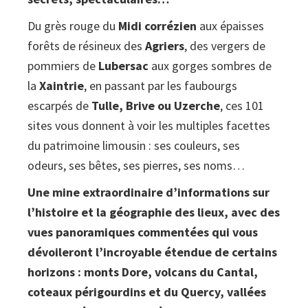
Corrèze
Du grès rouge du
Midi corrézien
aux épaisses
quantity
forêts de résineux des
Agriers
, des vergers de
pommiers de
Lubersac
aux gorges sombres de
la
Xaintrie
, en passant par les faubourgs
escarpés de
Tulle, Brive ou Uzerche
, ces 101
sites vous donnent à voir les multiples facettes
du patrimoine limousin : ses couleurs, ses
odeurs, ses bêtes, ses pierres, ses noms…
Une mine extraordinaire d’informations sur
l’histoire et la géographie des lieux, avec des
vues panoramiques commentées qui vous
dévoileront l’incroyable étendue de certains
horizons : monts Dore, volcans du Cantal,
coteaux périgourdins et du Quercy, vallées