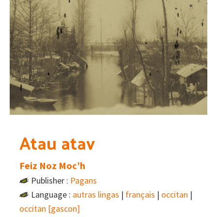
Atau atav
Feiz Noz Moc’h
Publisher :
Pagans
Language :
autras lingas
|
français
|
occitan
|
occitan [gascon]