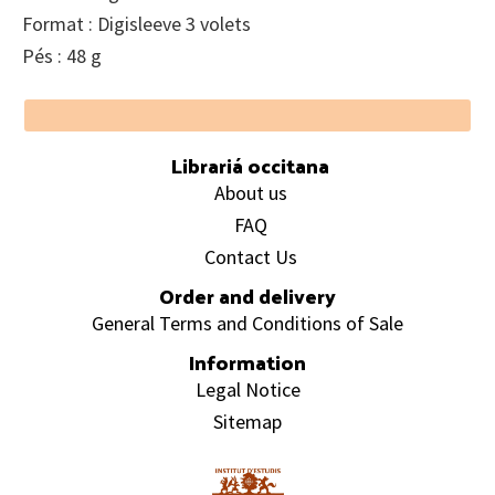
Format : Digisleeve 3 volets
Pés : 48 g
Footer
Librariá occitana
About us
FAQ
Contact Us
Order and delivery
General Terms and Conditions of Sale
Information
Legal Notice
Sitemap