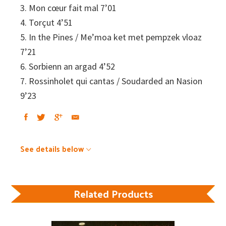
3. Mon cœur fait mal 7’01
4. Torçut 4’51
5. In the Pines / Me’moa ket met pempzek vloaz
7’21
6. Sorbienn an argad 4’52
7. Rossinholet qui cantas / Soudarded an Nasion
9’23
See details below
Related Products