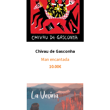
Chivau de Gasconha
Man encantada
10.00
€