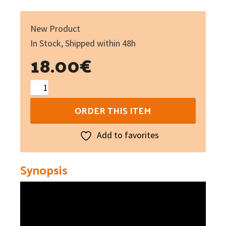
New Product
In Stock, Shipped within 48h
18.00
€
Beewizz
:
ORDER THIS ITEM
l'occitan
en
Add to favorites
jeu
!
Synopsis
quantity