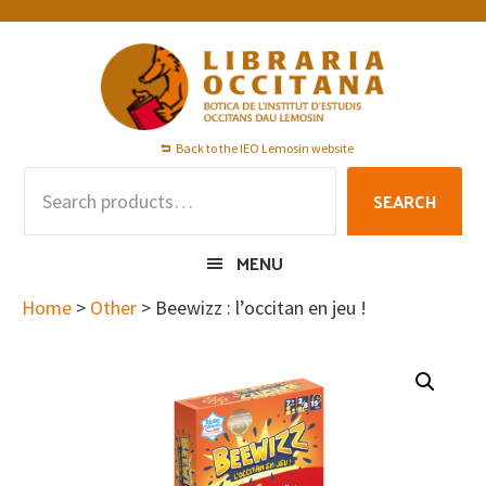
Skip
Skip
Skip
to
to
to
primary
main
footer
navigation
content
Back to the IEO Lemosin website
Search
SEARCH
for:
MENU
Home
>
Other
> Beewizz : l’occitan en jeu !