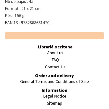
Nb de pajas : 45
Format : 21 x 21 cm
Pés : 156 g
EAN 13 : 9782868661470
Footer
Librariá occitana
About us
FAQ
Contact Us
Order and delivery
General Terms and Conditions of Sale
Information
Legal Notice
Sitemap