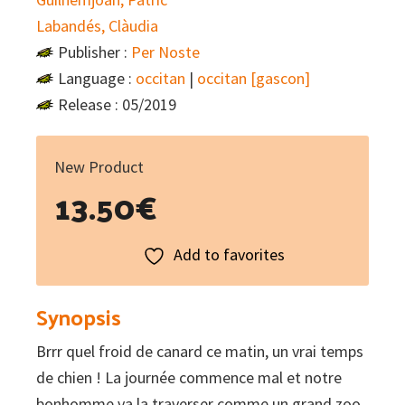
Labandés, Clàudia
Publisher :
Per Noste
Language :
occitan
|
occitan [gascon]
Release : 05/2019
New Product
13.50
€
Add to favorites
Synopsis
Brrr quel froid de canard ce matin, un vrai temps
de chien ! La journée commence mal et notre
bonhomme va la traverser comme un grand zoo