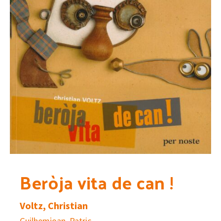
Beròja vita de can !
Voltz, Christian
Guilhemjoan, Patric